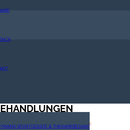
NARE
BACK
AKT
BEHANDLUNGEN
xbehandlung und Trampolingymnastik
EYMANS SPORTGERÄTE & THERAPIEBEDARF