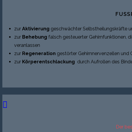
FUSS
zur
Aktivierung
geschwächter Selbstheilungskräfte
zur
Behebung
falsch gesteuerter Gehirnfunktionen,
veranlassen
zur
Regeneration
gestörter Gehirnnervenzellen und
zur
Körperentschlackung
durch Aufrollen des Bind
Der be