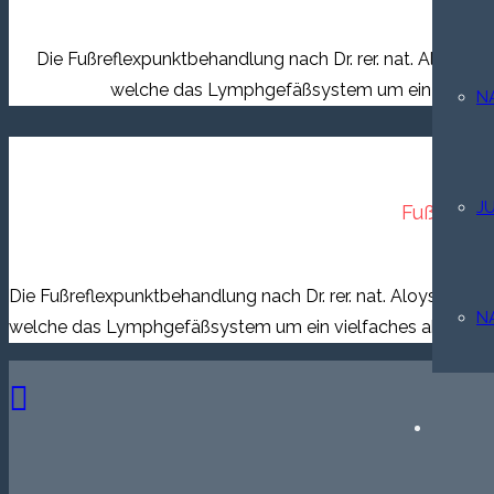
Die Fußreflexpunktbehandlung nach Dr. rer. nat. Aloys H
welche das Lymphgefäßsystem um ein vielfaches 
N
J
Fußrefle
Die Fußreflexpunktbehandlung nach Dr. rer. nat. Aloys Hove
N
welche das Lymphgefäßsystem um ein vielfaches aktiviert un