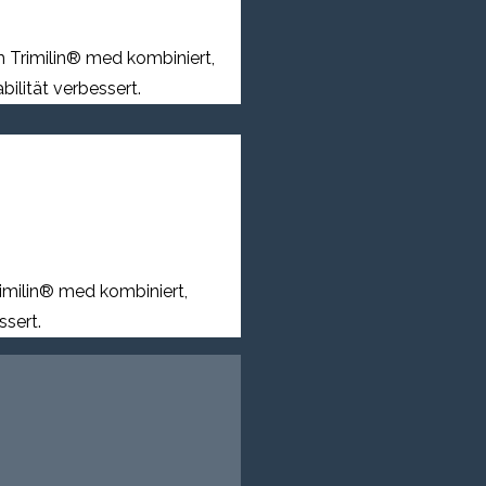
m Trimilin® med kombiniert,
ilität verbessert.
rimilin® med kombiniert,
ssert.