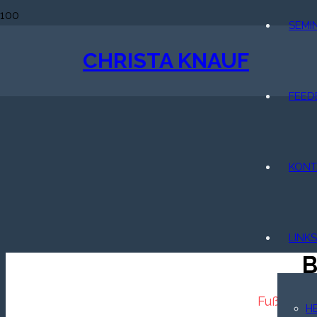
SEMI
CHRISTA KNAUF
FEED
KONT
LINKS
Fußrefle
H