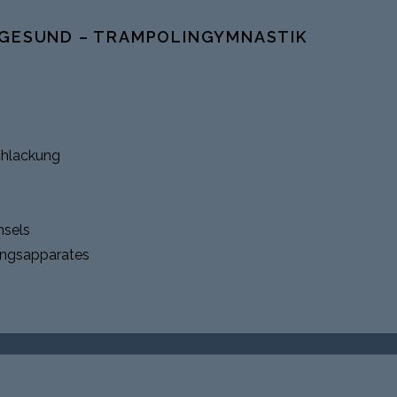
 GESUND – TRAMPOLINGYMNASTIK
chlackung
sels
ungsapparates