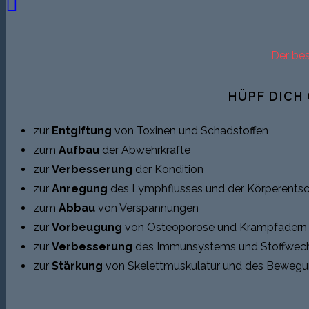
Der be
HÜPF DICH
zur
Entgiftung
von Toxinen und Schadstoffen
zum
Aufbau
der Abwehrkräfte
zur
Verbesserung
der Kondition
zur
Anregung
des Lymphflusses und der Körperents
zum
Abbau
von Verspannungen
zur
Vorbeugung
von Osteoporose und Krampfadern
zur
Verbesserung
des Immunsystems und Stoffwech
zur
Stärkung
von Skelettmuskulatur und des Beweg