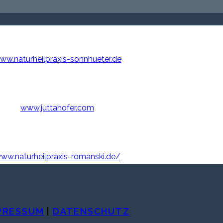
ww.naturheilpraxis-sonnhueter.de
www.juttahofer.com
ww.naturheilpraxis-romanski.de/
PRESSUM
|
DATENSCHUTZ