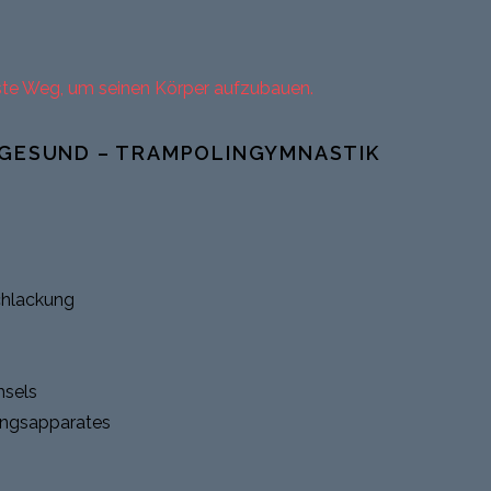
ste Weg, um seinen Körper aufzubauen.
 GESUND – TRAMPOLINGYMNASTIK
chlackung
sels
ungsapparates